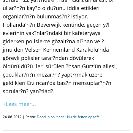
ullar?n?n kay?p oldu?unu iddia ettikleri
organlar?n?n bulunmas?n? istiyor.
Hollanda'n?n Beverwijk kentinde, geçen y?l
evlerinin yak?nlar?ndaki bir kafeteryaya
giderken polislerce gözalt?na al?nan ve ?
jmuiden Velsen Kennemland Karakolu'nda
görevli polisler taraf?ndan dövülerek
öldürüldü?ü ileri sürülen ?hsan Gürz'ün ailesi,
çocuklar?n?n mezar?n? yapt?rmak üzere
geldikleri Erzincan'da bas?n mensuplar?n?n
sorular?n? yan?tlad?.
+Lees meer...
24-06-2012 | Petitie
Dood in politiecel: Nu de feiten op tafel!