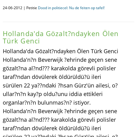
24-06-2012 | Petitie
Dood in politiecel: Nu de feiten op tafel!
Hollanda'da Gözalt?ndayken Ölen
Türk Genci
Hollanda'da Gözalt?ndayken Ölen Türk Genci
Hollanda'n?n Beverwijk ?ehrinde geçen sene
gözalt?na al?nd??? karakolda görevli polisler
taraf?ndan dövülerek öldürüldü?ü ileri
sürülen 22 ya??ndaki ?hsan Gürz'ün ailesi, o?
ullar?n?n kay?p oldu?unu iddia ettikleri
organlar?n?n bulunmas?n? istiyor.
Hollanda'n?n Beverwijk ?ehrinde geçen sene
gözalt?na al?nd??? karakolda görevli polisler
taraf?ndan dövülerek öldürüldü?ü ileri
sürülen 22 ya??ndaki ?hsan Gürz'ün ailesi, o?