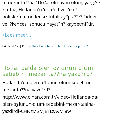
n mezar ta??na "Do?al olmayan ölüm, yarg?s?
z infaz; Hollanda'n?n fa?ist ve ?rkç?
polislerinin nedensiz tutuklay?p a??r? ?iddet
ve i?kencesi sonucu hayat?n? kaybetmi?tir.
+Lees meer...
04-07-2012 | Petitie
Dood in politiecel: Nu de feiten op tafel!
Hollanda'da ölen o?lunun ölüm
sebebini mezar ta??na yazd?rd?
Hollanda'da ölen o?lunun ölüm sebebini
mezar ta??na yazd?rd?
http://www.cihan.com.tr/video/Hollanda-da-
olen-oglunun-olum-sebebini-mezar-tasina-
yazdirdi-CHNzM2MjE1LzAvMi8w .