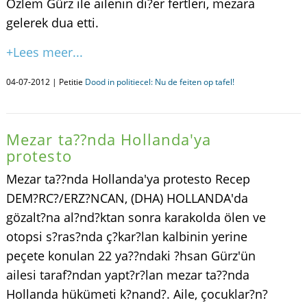
Özlem Gürz ile ailenin di?er fertleri, mezara
gelerek dua etti.
+Lees meer...
04-07-2012 | Petitie
Dood in politiecel: Nu de feiten op tafel!
Mezar ta??nda Hollanda'ya
protesto
Mezar ta??nda Hollanda'ya protesto Recep
DEM?RC?/ERZ?NCAN, (DHA) HOLLANDA'da
gözalt?na al?nd?ktan sonra karakolda ölen ve
otopsi s?ras?nda ç?kar?lan kalbinin yerine
peçete konulan 22 ya??ndaki ?hsan Gürz'ün
ailesi taraf?ndan yapt?r?lan mezar ta??nda
Hollanda hükümeti k?nand?. Aile, çocuklar?n?