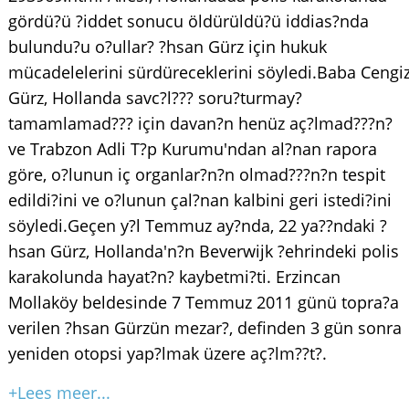
gördü?ü ?iddet sonucu öldürüldü?ü iddias?nda
bulundu?u o?ullar? ?hsan Gürz için hukuk
mücadelelerini sürdüreceklerini söyledi.Baba Cengi
Gürz, Hollanda savc?l??? soru?turmay?
tamamlamad??? için davan?n henüz aç?lmad???n?
ve Trabzon Adli T?p Kurumu'ndan al?nan rapora
göre, o?lunun iç organlar?n?n olmad???n?n tespit
edildi?ini ve o?lunun çal?nan kalbini geri istedi?ini
söyledi.Geçen y?l Temmuz ay?nda, 22 ya??ndaki ?
hsan Gürz, Hollanda'n?n Beverwijk ?ehrindeki polis
karakolunda hayat?n? kaybetmi?ti. Erzincan
Mollaköy beldesinde 7 Temmuz 2011 günü topra?a
verilen ?hsan Gürzün mezar?, definden 3 gün sonra
yeniden otopsi yap?lmak üzere aç?lm??t?.
+Lees meer...