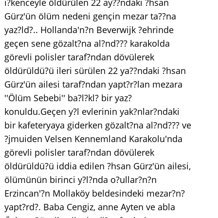
i?kenceyle öldürülen 22 ay??ndaki ?hsan
Gürz'ün ölüm nedeni gençin mezar ta??na
yaz?ld?.. Hollanda'n?n Beverwijk ?ehrinde
geçen sene gözalt?na al?nd??? karakolda
görevli polisler taraf?ndan dövülerek
öldürüldü?ü ileri sürülen 22 ya??ndaki ?hsan
Gürz'ün ailesi taraf?ndan yapt?r?lan mezara
''Ölüm Sebebi'' ba?l?kl? bir yaz?
konuldu.Geçen y?l evlerinin yak?nlar?ndaki
bir kafeteryaya giderken gözalt?na al?nd??? ve
?jmuiden Velsen Kennemland Karakolu'nda
görevli polisler taraf?ndan dövülerek
öldürüldü?ü iddia edilen ?hsan Gürz'ün ailesi,
ölümünün birinci y?l?nda o?ullar?n?n
Erzincan'?n Mollaköy beldesindeki mezar?n?
yapt?rd?. Baba Cengiz, anne Ayten ve abla