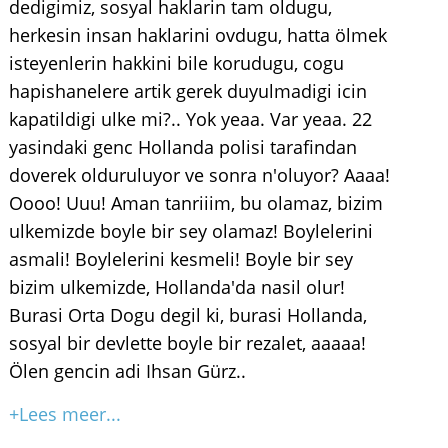
dedigimiz, sosyal haklarin tam oldugu,
herkesin insan haklarini ovdugu, hatta ölmek
isteyenlerin hakkini bile korudugu, cogu
hapishanelere artik gerek duyulmadigi icin
kapatildigi ulke mi?.. Yok yeaa. Var yeaa. 22
yasindaki genc Hollanda polisi tarafindan
doverek olduruluyor ve sonra n'oluyor? Aaaa!
Oooo! Uuu! Aman tanriiim, bu olamaz, bizim
ulkemizde boyle bir sey olamaz! Boylelerini
asmali! Boylelerini kesmeli! Boyle bir sey
bizim ulkemizde, Hollanda'da nasil olur!
Burasi Orta Dogu degil ki, burasi Hollanda,
sosyal bir devlette boyle bir rezalet, aaaaa!
Ölen gencin adi Ihsan Gürz..
+Lees meer...