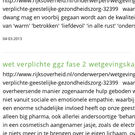
http://www.rijksoverheid.nl/onderwerpen/wetgevin
verplichte-geestelijke-gezondheidszorg-32399 waar
dwang mag en voorbij gegaan wordt aan de kwaliteit 
van 'warm' 'betrokken' 'liefdevol' 'in alle rust' 'ond
04-03-2013
wet verplichte ggz fase 2 wetgevingsk
http://www.rijksoverheid.nl/onderwerpen/wetgevin
verplichte-geestelijke-gezondheidszorg-32399 wa
overheersende manier zogenaamde hulp geboden wo
niet vanuit sociale en emotionele empathie. waarbi
een enorme schadelijke invloed heeft op onze gees
alleen big pharma, ook allerlei andersoortige 'beha
in een cosmetisch aangenamer jasje, zoals de elec
je niets meer in te brengen over je eigen lichaam, ove