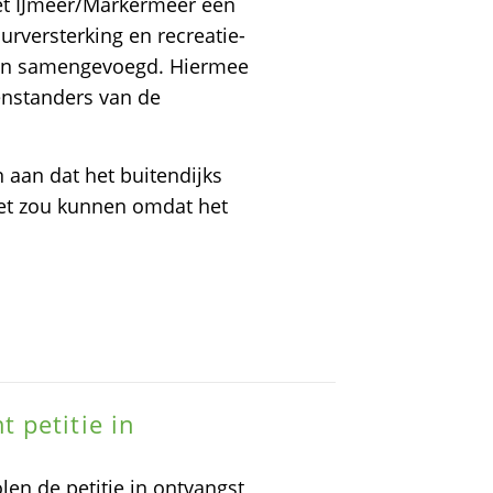
et IJmeer/Markermeer een
urversterking en recreatie-
den samengevoegd. Hiermee
enstanders van de
aan dat het buitendijks
et zou kunnen omdat het
 petitie in
en de petitie in ontvangst