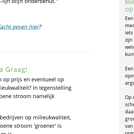
Me
lijn blijft onderbenut."
op
Een
mede
acht geven hier
?
iet
zijn
wet
kun
a Graag!
Een 
opi
 op prijs en eventueel op
arg
eukwaliteit? In tegenstelling
roene stroom namelijk
Op 
schr
daa
edrijven op milieukwaliteit,
gro
roene stroom 'groener' is
van
opi