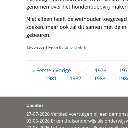
genomen over het hondenpoepvrij maken va
Niet alleen heeft de wethouder toegezegd
zoeken, maar ook zal dit samen met de init
gebeuren.
13-05-2009 | Petitie
Borgshof drolvrij
« Eerste
‹ Vorige
…
1976
197
1981
1982
1983
198
Updates
27-07-2026 Verbied voertuigen bij een demonst
03-06-2026 Erken thuisonderwijs als onderwij
22-05-2026 Let op, u ontvangt alleen e-mail van 