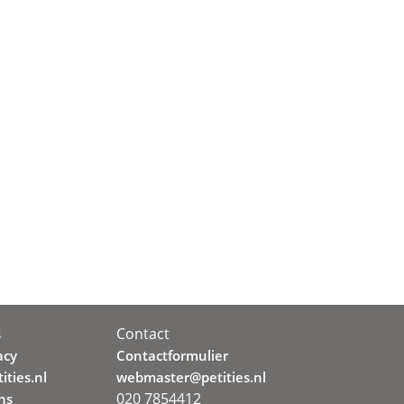
Contact
s
acy
Contactformulier
ities.nl
webmaster@petities.nl
020 7854412
ns