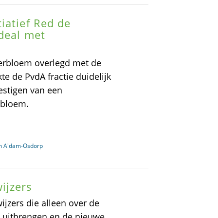
iatief Red de
deal met
terbloem overlegd met de
te de PvdA fractie duidelijk
vestigen van een
rbloem.
in A'dam-Osdorp
ijzers
jzers die alleen over de
s uitbrengen en de nieuwe