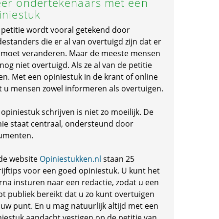
er ondertekenaars met een
iniestuk
 petitie wordt vooral getekend door
standers die er al van overtuigd zijn dat er
s moet veranderen. Maar de meeste mensen
 nog niet overtuigd. Als ze al van de petitie
en. Met een opiniestuk in de krant of online
t u mensen zowel informeren als overtuigen.
opiniestuk schrijven is niet zo moeilijk. De
nie staat centraal, ondersteund door
umenten.
de website
Opiniestukken.nl
staan 25
ijftips voor een goed opiniestuk. U kunt het
rna insturen naar een redactie, zodat u een
ot publiek bereikt dat u zo kunt overtuigen
 uw punt. En u mag natuurlijk altijd met een
niestuk aandacht vestigen op de petitie van