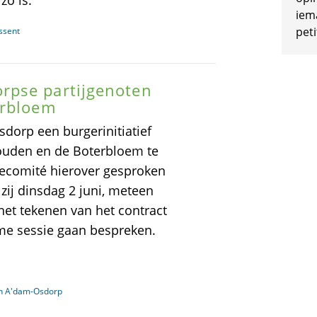
zo is.
iem
peti
ssent
rpse partijgenoten
erbloem
dorp een burgerinitiatief
houden en de Boterbloem te
iecomité hierover gesproken
 zij dinsdag 2 juni, meteen
 het tekenen van het contract
me sessie gaan bespreken.
in A'dam-Osdorp