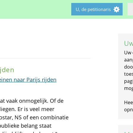
U, de petitionaris
Uw
Uw 
aan
doo
ijden
toe
inen naar Parijs rijden
pagi
mog
 dat vaak onmogelijk. Of de
Hee
liegen. Er is veel meer
opni
rostar, NS of een combinatie
publieke belang staat