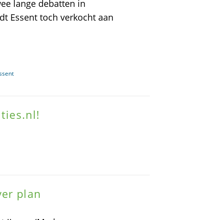
wee lange debatten in
dt Essent toch verkocht aan
ssent
ties.nl!
ver plan