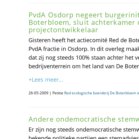
PvdA Osdorp negeert burgerinit
Boterbloem, sluit achterkamer 
projectontwikkelaar
Gisteren heeft het actiecomité Red de Bo
PvdA fractie in Osdorp. In dit overleg maak
dat zij nog steeds 100% staan achter het 
bedrijventerrein om het land van De Bote
+Lees meer...
26-05-2009 | Petitie
Red ecologische boerderij De Boterbloem 
Andere ondemocratische stemw
Er zijn nog steeds ondemocratische stemwi
bekende politieke partijen een stemadvie