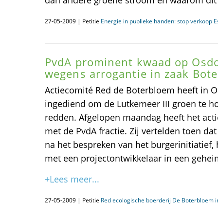
dan andere groene stroom en waarom dit 
27-05-2009 | Petitie
Energie in publieke handen: stop verkoop E
PvdA prominent kwaad op Osdo
wegens arrogantie in zaak Bot
Actiecomité Red de Boterbloem heeft in Os
ingediend om de Lutkemeer III groen te 
redden. Afgelopen maandag heeft het act
met de PvdA fractie. Zij vertelden toen dat
na het bespreken van het burgerinitiatief,
met een projectontwikkelaar in een gehei
+Lees meer...
27-05-2009 | Petitie
Red ecologische boerderij De Boterbloem 