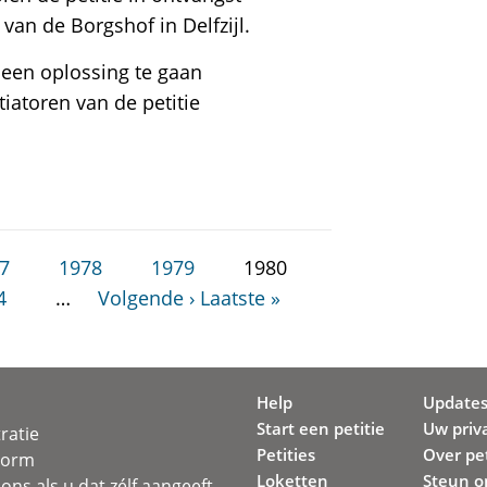
n de Borgshof in Delfzijl.
 een oplossing te gaan
iatoren van de petitie
7
1978
1979
1980
4
…
Volgende ›
Laatste »
Help
Update
Start een petitie
Uw priv
ratie
Petities
Over pet
svorm
Loketten
Steun o
ons als u dat zélf aangeeft