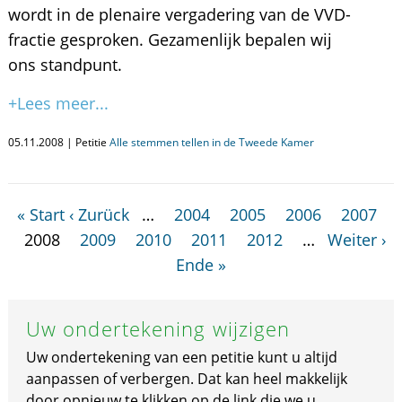
wordt in de plenaire vergadering van de VVD-
fractie gesproken. Gezamenlijk bepalen wij
ons standpunt.
+Lees meer...
05.11.2008 | Petitie
Alle stemmen tellen in de Tweede Kamer
« Start
‹ Zurück
…
2004
2005
2006
2007
2008
2009
2010
2011
2012
…
Weiter ›
Ende »
Uw ondertekening wijzigen
Uw ondertekening van een petitie kunt u altijd
aanpassen of verbergen. Dat kan heel makkelijk
door opnieuw te klikken op de link die we u