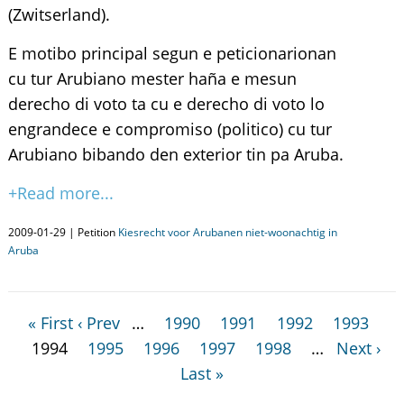
(Zwitserland).
E motibo principal segun e peticionarionan
cu tur Arubiano mester haña e mesun
derecho di voto ta cu e derecho di voto lo
engrandece e compromiso (politico) cu tur
Arubiano bibando den exterior tin pa Aruba.
+Read more...
2009-01-29 | Petition
Kiesrecht voor Arubanen niet-woonachtig in
Aruba
« First
‹ Prev
…
1990
1991
1992
1993
1994
1995
1996
1997
1998
…
Next ›
Last »