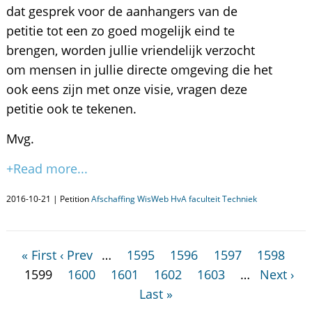
dat gesprek voor de aanhangers van de
petitie tot een zo goed mogelijk eind te
brengen, worden jullie vriendelijk verzocht
om mensen in jullie directe omgeving die het
ook eens zijn met onze visie, vragen deze
petitie ook te tekenen.
Mvg.
+Read more...
2016-10-21 | Petition
Afschaffing WisWeb HvA faculteit Techniek
« First
‹ Prev
…
1595
1596
1597
1598
1599
1600
1601
1602
1603
…
Next ›
Last »