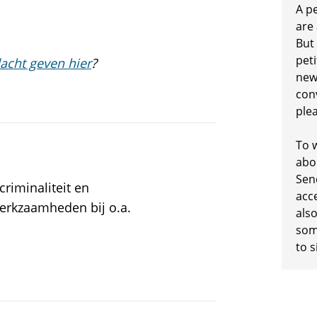
A p
are
But
peti
acht geven hier
?
new
conv
plea
To w
abo
Sen
riminaliteit en
acc
erkzaamheden bij o.a.
also
some
to s