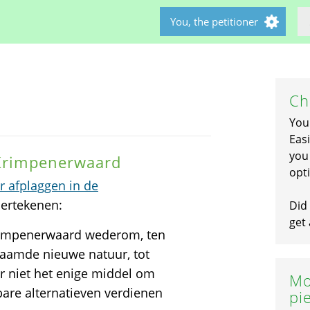
You, the petitioner
Ch
You
Easi
you 
 Krimpenerwaard
opti
or afplaggen in de
dertekenen:
Did 
get 
rimpenerwaard wederom, ten
naamde nieuwe natuur, tot
er niet het enige middel om
Mo
bare alternatieven verdienen
pi