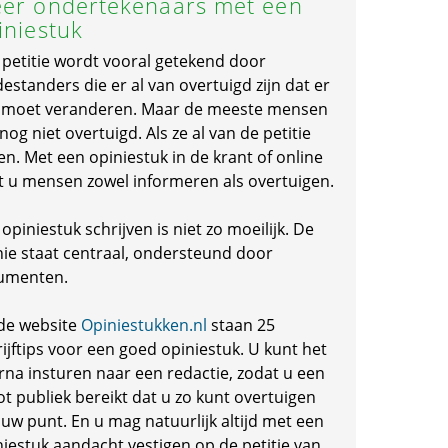
er ondertekenaars met een
iniestuk
 petitie wordt vooral getekend door
standers die er al van overtuigd zijn dat er
s moet veranderen. Maar de meeste mensen
 nog niet overtuigd. Als ze al van de petitie
en. Met een opiniestuk in de krant of online
t u mensen zowel informeren als overtuigen.
opiniestuk schrijven is niet zo moeilijk. De
nie staat centraal, ondersteund door
umenten.
de website
Opiniestukken.nl
staan 25
ijftips voor een goed opiniestuk. U kunt het
rna insturen naar een redactie, zodat u een
ot publiek bereikt dat u zo kunt overtuigen
 uw punt. En u mag natuurlijk altijd met een
niestuk aandacht vestigen op de petitie van