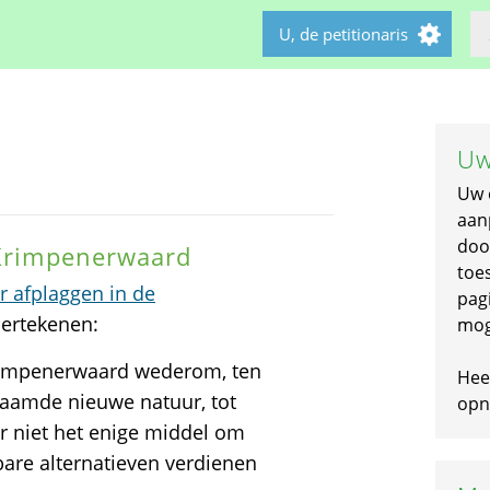
U, de petitionaris
Uw
Uw 
aan
doo
 Krimpenerwaard
toe
or afplaggen in de
pagi
dertekenen:
mog
rimpenerwaard wederom, ten
Hee
naamde nieuwe natuur, tot
opni
er niet het enige middel om
bare alternatieven verdienen