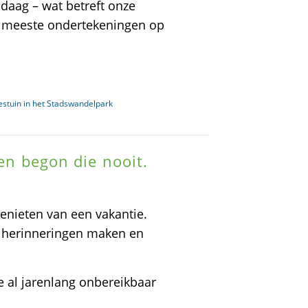
ndaag – wat betreft onze
n meeste ondertekeningen op
jestuin in het Stadswandelpark
len begon die nooit.
nieten van een vakantie.
e herinneringen maken en
e al jarenlang onbereikbaar