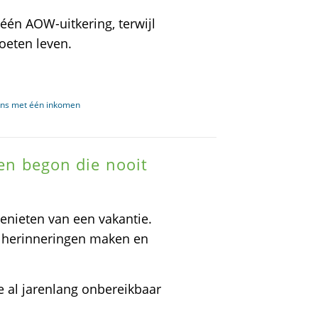
n AOW-uitkering, terwijl
oeten leven.
ens met één inkomen
len begon die nooit
nieten van een vakantie.
e herinneringen maken en
e al jarenlang onbereikbaar