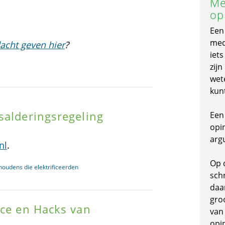
Me
op
Een
mede
acht geven hier
?
iet
zijn
wet
kun
salderingsregeling
Een 
opi
arg
nl
.
Op 
houdens die elektrificeerden
schr
daa
gro
ace en Hacks van
van
opi