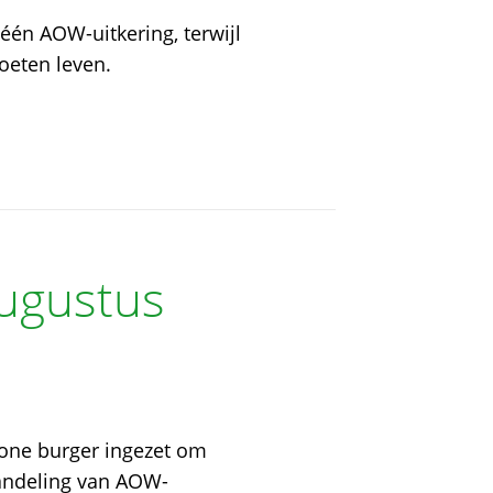
n AOW-uitkering, terwijl
oeten leven.
augustus
one burger ingezet om
handeling van AOW-