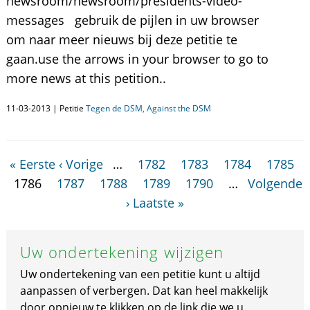
newsroom/newsroom/presidents-video-
messages gebruik de pijlen in uw browser
om naar meer nieuws bij deze petitie te
gaan.use the arrows in your browser to go to
more news at this petition..
11-03-2013 | Petitie
Tegen de DSM, Against the DSM
« Eerste
‹ Vorige
…
1782
1783
1784
1785
1786
1787
1788
1789
1790
…
Volgende
›
Laatste »
Uw ondertekening wijzigen
Uw ondertekening van een petitie kunt u altijd
aanpassen of verbergen. Dat kan heel makkelijk
door opnieuw te klikken op de link die we u