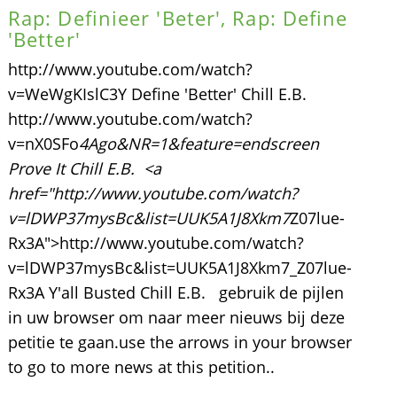
Rap: Definieer 'Beter', Rap: Define
'Better'
http://www.youtube.com/watch?
v=WeWgKIslC3Y Define 'Better' Chill E.B.
http://www.youtube.com/watch?
v=nX0SFo
4Ago&NR=1&feature=endscreen
Prove It Chill E.B. <a
href="http://www.youtube.com/watch?
v=lDWP37mysBc&list=UUK5A1J8Xkm7
Z07lue-
Rx3A">http://www.youtube.com/watch?
v=lDWP37mysBc&list=UUK5A1J8Xkm7_Z07lue-
Rx3A Y'all Busted Chill E.B. gebruik de pijlen
in uw browser om naar meer nieuws bij deze
petitie te gaan.use the arrows in your browser
to go to more news at this petition..