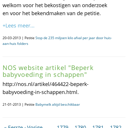
welkom voor het bekostigen van onderzoek
en voor het bekendmaken van de petitie.
+Lees meer...
20-03-2013 | Petitie
Stop de 235 miljoen kilo afval per jaar door huis-
aan-huis folders
NOS website artikel "Beperk
babyvoeding in schappen"
http://nos.nl/artikel/464422-beperk-
babyvoeding-in-schappen.html.
21-01-2013 | Petitie
Babymelk altijd beschikbaar
« Eerste
‹ Vorige
…
1779
1780
1781
1782