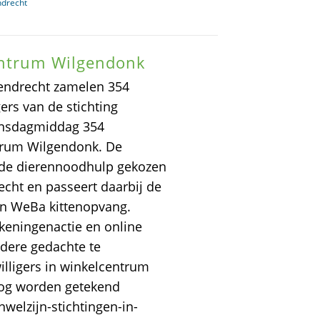
ndrecht
entrum Wilgendonk
pendrecht zamelen 354
ers van de stichting
insdagmiddag 354
trum Wilgendonk. De
 de dierennoodhulp gekozen
echt en passeert daarbij de
en WeBa kittenopvang.
keningenactie en online
dere gedachte te
illigers in winkelcentrum
nog worden getekend
nwelzijn-stichtingen-in-