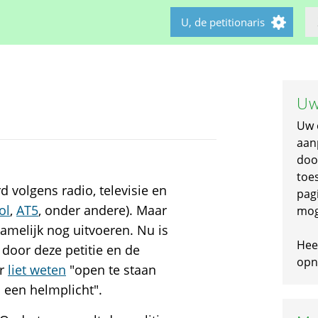
U, de petitionaris
Uw
Uw 
aan
doo
toe
d volgens radio, televisie en
pagi
ol
,
AT5
, onder andere). Maar
mog
namelijk nog uitvoeren. Nu is
Hee
 door deze petitie en de
opni
er
liet weten
"open te staan
 een helmplicht".