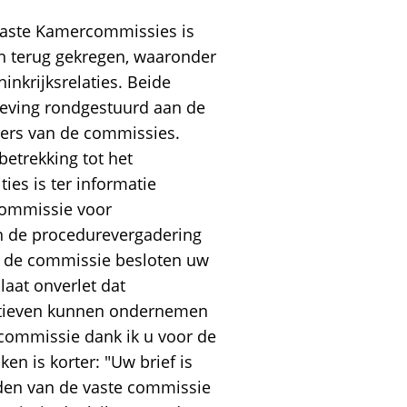
 Vaste Kamercommissies is
n terug gekregen, waaronder
nkrijksrelaties. Beide
geving rondgestuurd aan de
fiers van de commissies.
 betrekking tot het
ies is ter informatie
commissie voor
in de procedurevergadering
t de commissie besloten uw
laat onverlet dat
iatieven kunnen ondernemen
commissie dank ik u voor de
en is korter: "Uw brief is
den van de vaste commissie