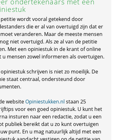
er ondertekenaars met een
iniestuk
 petitie wordt vooral getekend door
standers die er al van overtuigd zijn dat er
s moet veranderen. Maar de meeste mensen
 nog niet overtuigd. Als ze al van de petitie
en. Met een opiniestuk in de krant of online
t u mensen zowel informeren als overtuigen.
opiniestuk schrijven is niet zo moeilijk. De
nie staat centraal, ondersteund door
umenten.
de website
Opiniestukken.nl
staan 25
ijftips voor een goed opiniestuk. U kunt het
rna insturen naar een redactie, zodat u een
ot publiek bereikt dat u zo kunt overtuigen
 uw punt. En u mag natuurlijk altijd met een
niestuk aandacht vestigen op de petitie van