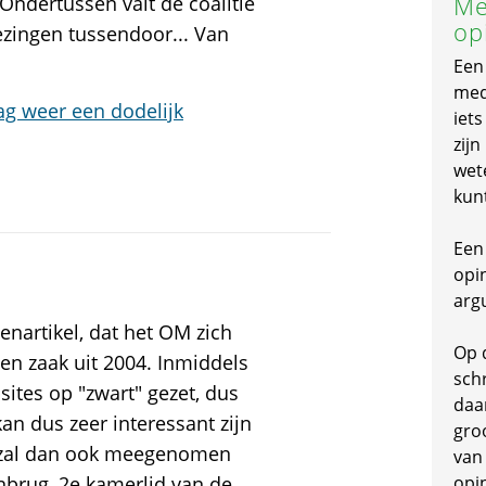
Me
Ondertussen valt de coalitie
op
ezingen tussendoor... Van
Een
mede
g weer een dodelijk
iet
zijn
wet
kun
Een 
opi
arg
enartikel, dat het OM zich
Op 
een zaak uit 2004. Inmiddels
schr
sites op "zwart" gezet, dus
daa
kan dus zeer interessant zijn
gro
es zal dan ook meegenomen
van
nbrug, 2e kamerlid van de
opi