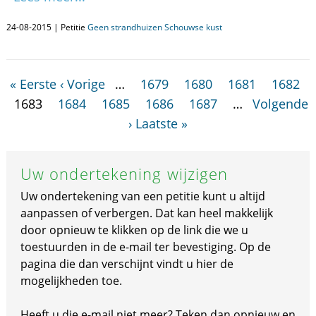
24-08-2015 | Petitie
Geen strandhuizen Schouwse kust
« Eerste
‹ Vorige
…
1679
1680
1681
1682
1683
1684
1685
1686
1687
…
Volgende
›
Laatste »
Uw ondertekening wijzigen
Uw ondertekening van een petitie kunt u altijd
aanpassen of verbergen. Dat kan heel makkelijk
door opnieuw te klikken op de link die we u
toestuurden in de e-mail ter bevestiging. Op de
pagina die dan verschijnt vindt u hier de
mogelijkheden toe.
Heeft u die e-mail niet meer? Teken dan opnieuw en