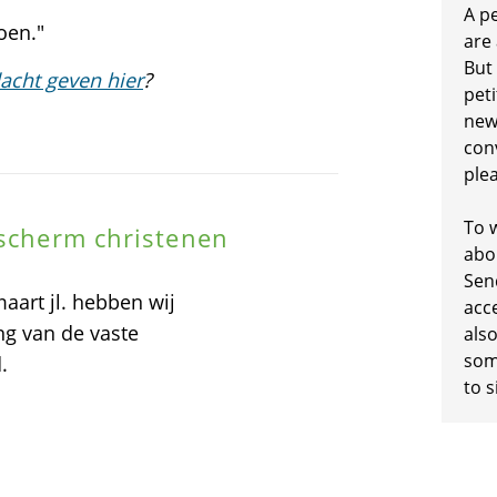
A p
oen."
are
But
acht geven hier
?
peti
new
conv
plea
To w
escherm christenen
abo
Sen
art jl. hebben wij
acc
ng van de vaste
also
some
.
to s