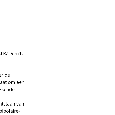
DKLRZDdm1z
-
er de
 gaat om een
okkende
ntstaan van
bipolaire-