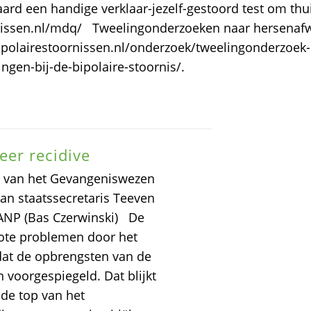
ard een handige verklaar-jezelf-gestoord test om thu
nissen.nl/mdq/ Tweelingonderzoeken naar hersenafw
ipolairestoornissen.nl/onderzoek/tweelingonderzoek-
ingen-bij-de-bipolaire-stoornis/.
er recidive
 van het Gevangeniswezen
van staatssecretaris Teeven
: ANP (Bas Czerwinski) De
rote problemen door het
dat de opbrengsten van de
n voorgespiegeld. Dat blijkt
 de top van het