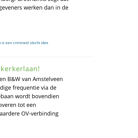
ogeveners werken dan in de
 is een crimineel slecht idee
rkerkerlaan!
len B&W van Amstelveen
dige frequentie via de
jebaan wordt bovendien
overen tot een
waardere OV-verbinding