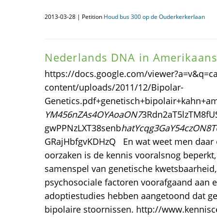
2013-03-28 | Petition
Houd bus 300 op de Ouderkerkerlaan
Nederlands DNA in Amerikaans
https://docs.google.com/viewer?a=v&q=
content/uploads/2011/12/Bipolar-
Genetics.pdf+genetisch+bipolair+kahn
YM456nZAs4OYAoaON7
3Rdn2aT5lzTM8fU
gwPPNzLXT38senb
hatYcqg3GaY54czON8T6
GRajHbfgvKDHzQ En wat weet men daar ov
oorzaken is de kennis vooralsnog beperkt,
samenspel van genetische kwetsbaarheid, f
psychosociale factoren voorafgaand aan e
adoptiestudies hebben aangetoond dat gene
bipolaire stoornissen. http://www.kennisc