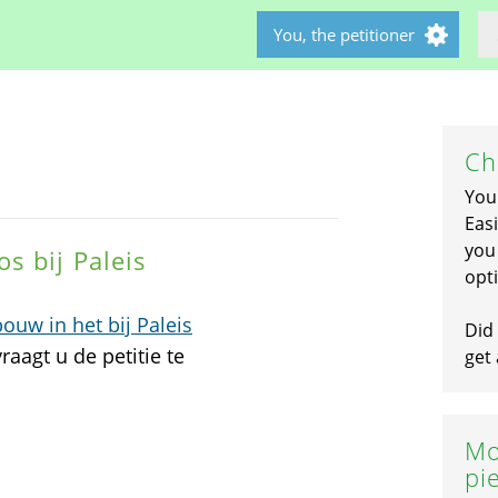
You, the petitioner
Ch
You
Easi
you 
s bij Paleis
opti
uw in het bij Paleis
Did 
raagt u de petitie te
get 
Mo
pi