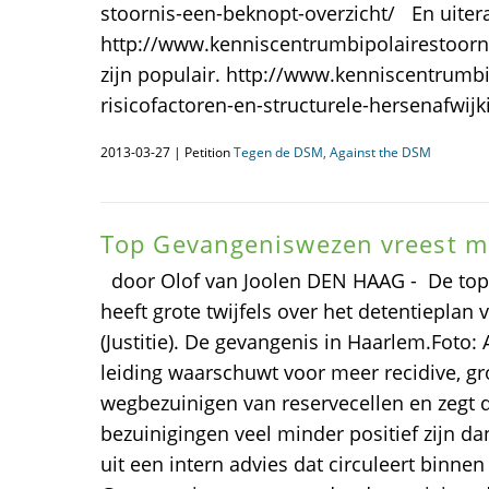
stoornis-een-beknopt-overzicht/ En uitera
http://www.kenniscentrumbipolairestoor
zijn populair. http://www.kenniscentrumb
risicofactoren-en-structurele-hersenafwijk
2013-03-27 | Petition
Tegen de DSM, Against the DSM
Top Gevangeniswezen vreest me
door Olof van Joolen DEN HAAG - De top
heeft grote twijfels over het detentieplan 
(Justitie). De gevangenis in Haarlem.Foto
leiding waarschuwt voor meer recidive, g
wegbezuinigen van reservecellen en zegt 
bezuinigingen veel minder positief zijn da
uit een intern advies dat circuleert binnen