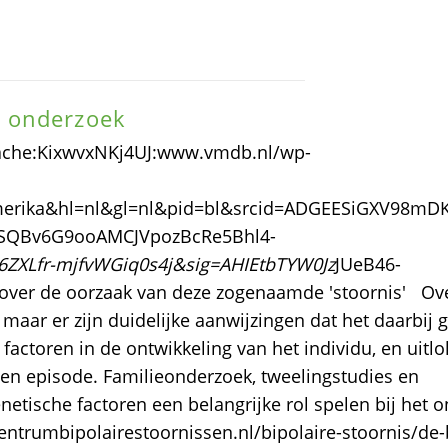
 onderzoek
cache:KixwvxNKj4UJ:www.vmdb.nl/wp-
+amerika&hl=nl&gl=nl&pid=bl&srcid=ADGEESiGXV98m
SQBv6G9ooAMCJVpozBcRe5Bhl4-
ZXLfr-mjfvWGiq0s4j&sig=AHIEtbTYW0Jz
JUeB46-
er de oorzaak van deze zogenaamde 'stoornis' Ov
 maar er zijn duidelijke aanwijzingen dat het daarbij
actoren in de ontwikkeling van het individu, en uitl
en episode. Familieonderzoek, tweelingstudies en
tische factoren een belangrijke rol spelen bij het o
entrumbipolairestoornissen.nl/bipolaire-stoornis/de-