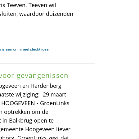
is Teeven. Teeven wil
 sluiten, waardoor duizenden
 is een crimineel slecht idee
 voor gevangenissen
oogeveen en Hardenberg
atste wijziging: 29 maart
en HOOGEVEEN - GroenLinks
n optrekken om de
 in Balkbrug open te
e gemeente Hoogeveen liever
nborg. GroenLinks zegt dat