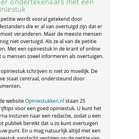
er ondertekenaars met een
iniestuk
 petitie wordt vooral getekend door
standers die er al van overtuigd zijn dat er
s moet veranderen. Maar de meeste mensen
 nog niet overtuigd. Als ze al van de petitie
en. Met een opiniestuk in de krant of online
t u mensen zowel informeren als overtuigen.
opiniestuk schrijven is niet zo moeilijk. De
nie staat centraal, ondersteund door
umenten.
de website
Opiniestukken.nl
staan 25
ijftips voor een goed opiniestuk. U kunt het
rna insturen naar een redactie, zodat u een
ot publiek bereikt dat u zo kunt overtuigen
 uw punt. En u mag natuurlijk altijd met een
niestuk aandacht vestigen op de petitie van