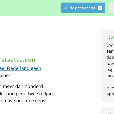
U, de petitionaris
Uw
Uw 
aan
doo
 staatssteun
toe
teel Nederland geen
pagi
kenen.
mog
en meer dan honderd
Hee
erland geen twee miljard
opni
zijn we het mee eens!"