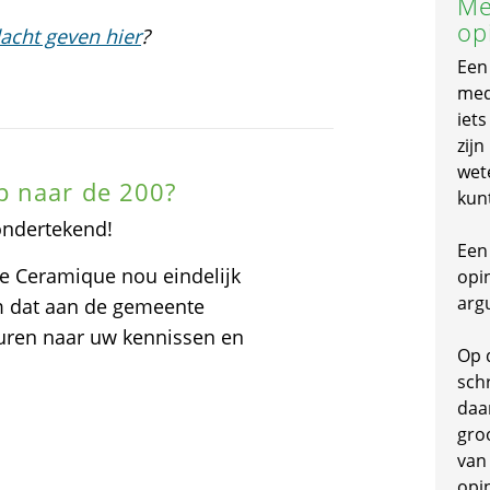
Me
op
acht geven hier
?
Een
mede
iet
zijn
wet
p naar de 200?
kun
ondertekend!
Een 
ue Ceramique nou eindelijk
opi
arg
om dat aan de gemeente
sturen naar uw kennissen en
Op 
schr
daa
gro
van
opi