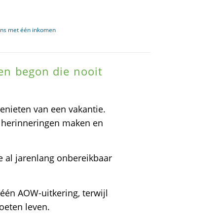
ens met één inkomen
len begon die nooit
nieten van een vakantie.
e herinneringen maken en
e al jarenlang onbereikbaar
n AOW-uitkering, terwijl
oeten leven.