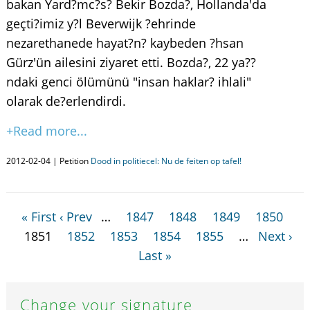
bakan Yard?mc?s? Bekir Bozda?, Hollanda'da
geçti?imiz y?l Beverwijk ?ehrinde
nezarethanede hayat?n? kaybeden ?hsan
Gürz'ün ailesini ziyaret etti. Bozda?, 22 ya??
ndaki genci ölümünü "insan haklar? ihlali"
olarak de?erlendirdi.
+Read more...
2012-02-04 | Petition
Dood in politiecel: Nu de feiten op tafel!
« First
‹ Prev
…
1847
1848
1849
1850
1851
1852
1853
1854
1855
…
Next ›
Last »
Change your signature