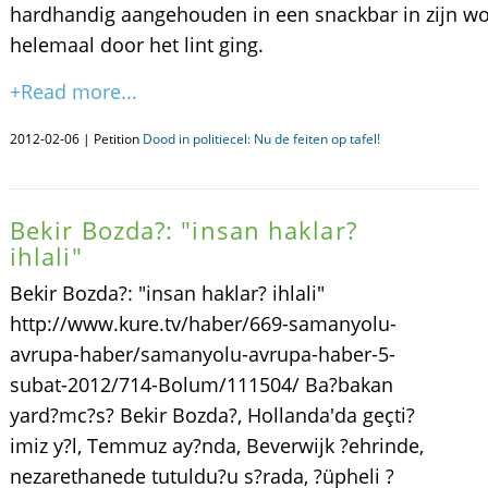
hardhandig aangehouden in een snackbar in zijn wo
helemaal door het lint ging.
+Read more...
2012-02-06 | Petition
Dood in politiecel: Nu de feiten op tafel!
Bekir Bozda?: "insan haklar?
ihlali"
Bekir Bozda?: "insan haklar? ihlali"
http://www.kure.tv/haber/669-samanyolu-
avrupa-haber/samanyolu-avrupa-haber-5-
subat-2012/714-Bolum/111504/ Ba?bakan
yard?mc?s? Bekir Bozda?, Hollanda'da geçti?
imiz y?l, Temmuz ay?nda, Beverwijk ?ehrinde,
nezarethanede tutuldu?u s?rada, ?üpheli ?