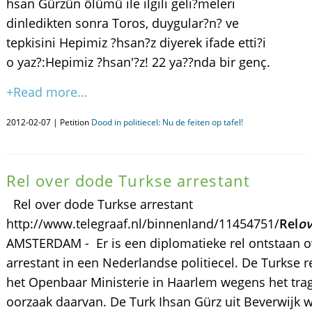
hsan Gürzün ölümü ile ilgili geli?meleri
dinledikten sonra Toros, duygular?n? ve
tepkisini Hepimiz ?hsan?z diyerek ifade etti?i
o yaz?:Hepimiz ?hsan'?z! 22 ya??nda bir genç.
+Read more...
2012-02-07 | Petition
Dood in politiecel: Nu de feiten op tafel!
Rel over dode Turkse arrestant
Rel over dode Turkse arrestant
http://www.telegraaf.nl/binnenland/11454751/
Rel
ov
AMSTERDAM - Er is een diplomatieke rel ontstaan o
arrestant in een Nederlandse politiecel. De Turkse re
het Openbaar Ministerie in Haarlem wegens het tra
oorzaak daarvan. De Turk Ihsan Gürz uit Beverwijk we