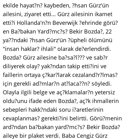
ekilde hayat?n? kaybeden, ?hsan Gürz'ün
ailesini, ziyaret etti... Gürz ailesinin ikamet
etti?i Hollanda'n?n Beverwijk ?ehrinde görü?
en Ba?bakan Yard?mc?s? Bekir Bozda?, 22
ya??ndaki ?hsan Gürz'ün ?üpheli ölümünü
"insan haklar? ihlali" olarak de?erlendirdi.
Bozda? Gürz ailesine ba?sa?l??? ve sab?r
diliyerek olay? yak?ndan takip etti?ini ve
faillerin ortaya ç?kar?larak cezaland?r?lmas?
için gerekli ad?mlar?n at?laca??n? söyledi.
Olayla ilgili belge ve aç?klamalar?n yetersiz
oldu?unu ifade eden Bozda?, aç?k ihmallerin
sebepleri hakk?ndaki soru i?aretlerinin
cevaplanmas? gerekti?ini belirtti. Görü?menin
ard?ndan ba?bakan yard?mc?s? Bekir Bozda?
aileye bir plaket verdi. Baba Cengiz Gürz