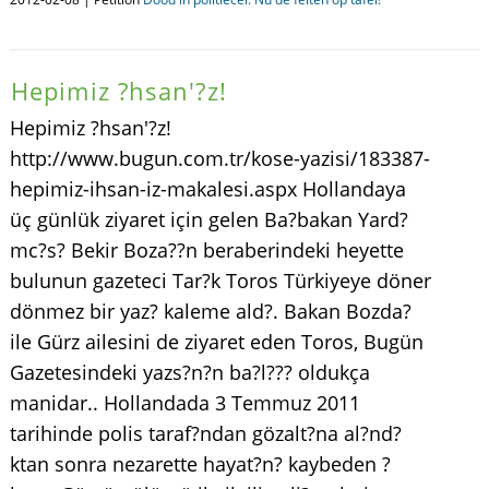
Hepimiz ?hsan'?z!
Hepimiz ?hsan'?z!
http://www.bugun.com.tr/kose-yazisi/183387-
hepimiz-ihsan-iz-makalesi.aspx Hollandaya
üç günlük ziyaret için gelen Ba?bakan Yard?
mc?s? Bekir Boza??n beraberindeki heyette
bulunun gazeteci Tar?k Toros Türkiyeye döner
dönmez bir yaz? kaleme ald?. Bakan Bozda?
ile Gürz ailesini de ziyaret eden Toros, Bugün
Gazetesindeki yazs?n?n ba?l??? oldukça
manidar.. Hollandada 3 Temmuz 2011
tarihinde polis taraf?ndan gözalt?na al?nd?
ktan sonra nezarette hayat?n? kaybeden ?