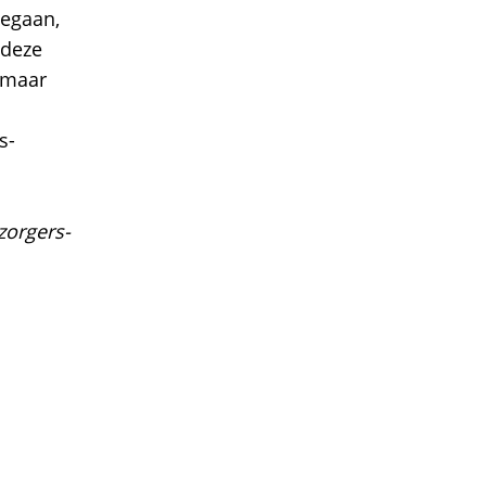
gegaan,
 deze
n maar
s-
zorgers-