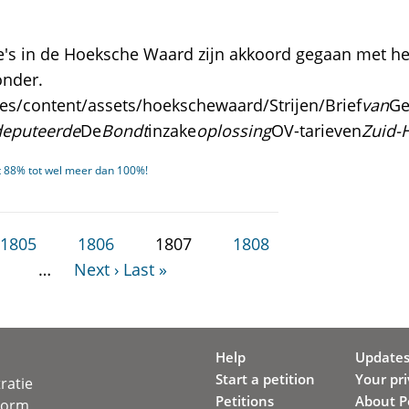
s in de Hoeksche Waard zijn akkoord gegaan met het v
onder.
es/content/assets/hoekschewaard/Strijen/Brief
van
Ge
eputeerde
De
Bondt
inzake
oplossing
OV-tarieven
Zuid-
 88% tot wel meer dan 100%!
1805
1806
1807
1808
…
Next ›
Last »
Help
Update
Start a petition
Your pr
ratie
Petitions
About Pe
svorm