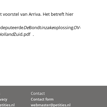
oorstel van Arriva. Het betreft hier
deputeerde
De
Bondt
inzake
oplossing
OV-
Holland
Zuid.pdf .
Contact
s
ivacy
Contact form
tities.nl
webmaster@petities.nl