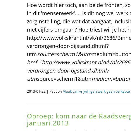
Hoe wordt hier toch, aan beide fronten, 
in dit 'mensenwerk'.... Is dit nog wel wer
zorginstelling, die wat dat aangaat, inclus
met cijfers omgaan? Hoe triest wil je he
http://www.volkskrant.nl/vk/nl/2686/Binn
verdrongen-door-bijstand.dhtml?
utm
source=scherm1&utm
medium=butto
href="http://www.volkskrant.nl/vk/nl/268
verdrongen-door-bijstand.dhtml?
utm
source=scherm1&utm
medium=butto
2013-01-22 | Petition
Maak van vrijwilligerswerk geen verkapte 
Oproep: kom naar de Raadsver
januari 2013