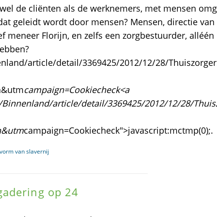
zowel de cliënten als de werknemers, met mensen om
k dat geleidt wordt door mensen? Mensen, directie van
ief meneer Florijn, en zelfs een zorgbestuurder, alléé
t hebben?
enland/article/detail/3369425/2012/12/28/Thuiszorger
n&utm
campaign=Cookiecheck<a
6/Binnenland/article/detail/3369425/2012/12/28/Thuis
n&utm
campaign=Cookiecheck">javascript:mctmp(0);.
vorm van slavernij
gadering op 24