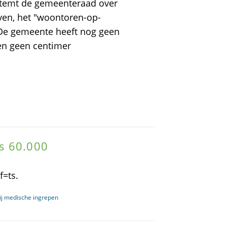
stemt de gemeenteraad over
en, het "woontoren-op-
 De gemeente heeft nog geen
n geen centimer
s 60.000
=ts.
 bij medische ingrepen