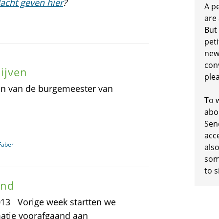
acht geven hier
?
A p
are
But
peti
new
conv
ijven
plea
jn van de burgemeester van
To w
abo
Sen
acc
Faber
also
some
to s
and
2013 Vorige week startten we
rmatie voorafgaand aan