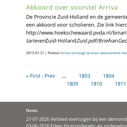
Akkoord over voorstel Arriva
De Provincie Zuid-Holland en de gemeente'
een akkoord voor scholieren. Zie link hier
http://www.hoekschewaard.pvda.nl/binari
tarieven
Zuid-Holland
Zuid.pdf/Brief
van
Ged
2013-01-21 | Petition
Arriva verhoogt tarieven abonnement met
« First
‹ Prev
…
1803
1804
1809
1810
1811
News
27-07-2026 Verbied voertuigen bij een demonst
03-06-2026 Erken thuisonderwijs als onderwij