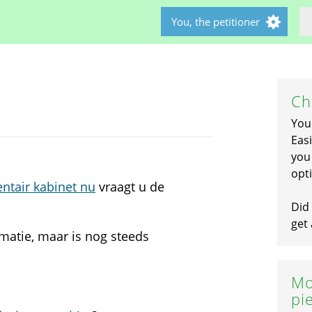
You, the petitioner
Ch
You
Easi
you 
opti
ntair kabinet nu
vraagt u de
Did 
get 
rmatie, maar is nog steeds
Mo
pi