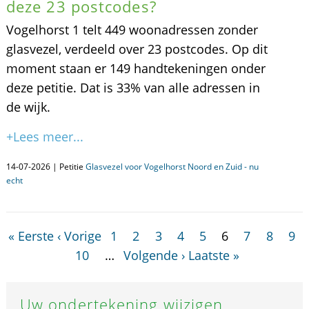
deze 23 postcodes?
Vogelhorst 1 telt 449 woonadressen zonder
glasvezel, verdeeld over 23 postcodes. Op dit
moment staan er 149 handtekeningen onder
deze petitie. Dat is 33% van alle adressen in
de wijk.
+Lees meer...
14-07-2026 | Petitie
Glasvezel voor Vogelhorst Noord en Zuid - nu
echt
« Eerste
‹ Vorige
1
2
3
4
5
6
7
8
9
10
…
Volgende ›
Laatste »
Uw ondertekening wijzigen