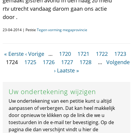
gemaakt gistren avond in den haag zo meld
rtv utrecht vandaag darom gaan ons actie
door .
23-04-2014 | Petitie
Tegen vorming megaprovincie
« Eerste
‹ Vorige
…
1720
1721
1722
1723
1724
1725
1726
1727
1728
…
Volgende
›
Laatste »
Uw ondertekening wijzigen
Uw ondertekening van een petitie kunt u altijd
aanpassen of verbergen. Dat kan heel makkelijk
door opnieuw te klikken op de link die we u
toestuurden in de e-mail ter bevestiging. Op de
pagina die dan verschijnt vindt u hier de