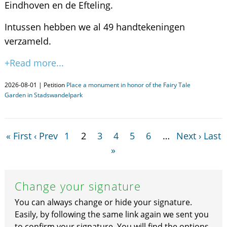
Eindhoven en de Efteling.
Intussen hebben we al 49 handtekeningen
verzameld.
+Read more...
2026-08-01 | Petition
Place a monument in honor of the Fairy Tale
Garden in Stadswandelpark
« First
‹ Prev
1
2
3
4
5
6
…
Next ›
Last
»
Change your signature
You can always change or hide your signature.
Easily, by following the same link again we sent you
to confirm your signature. You will find the options