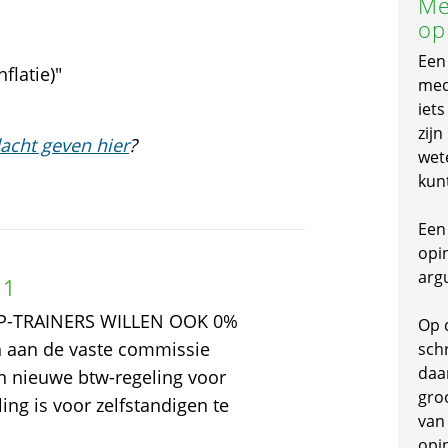
Me
op
Een
flatie)"
mede
iet
zijn
acht geven hier
?
wet
kun
Een 
opi
arg
11
ZZP-TRAINERS WILLEN OOK 0%
Op 
n aan de vaste commissie
schr
daa
en nieuwe btw-regeling voor
gro
ing is voor zelfstandigen te
van
opi