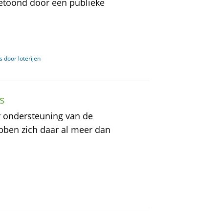
getoond door een publieke
 door loterijen
s
er ondersteuning van de
bben zich daar al meer dan