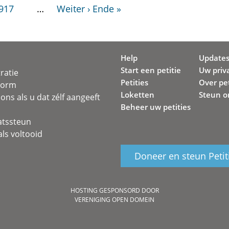
917
…
Weiter ›
Ende »
Help
Update
Start een petitie
Uw priv
ratie
Petities
Over pet
svorm
Loketten
Steun o
ons als u dat zélf aangeeft
Beheer uw petities
atssteun
ls voltooid
Doneer en steun Petit
HOSTING GESPONSORD DOOR
VERENIGING OPEN DOMEIN