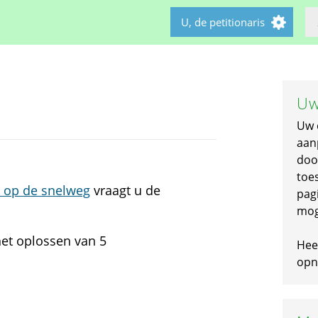
U, de petitionaris
Uw
Uw 
aan
doo
toe
d op de snelweg
vraagt u de
pagi
mog
het oplossen van 5
Hee
opni