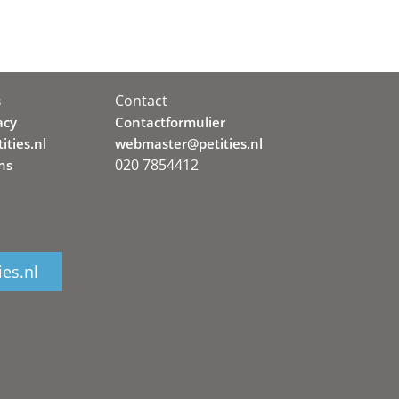
Contact
s
acy
Contactformulier
ities.nl
webmaster@petities.nl
020 7854412
ns
ies.nl