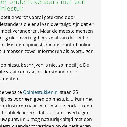
er ondertekenaars met een
iniestuk
 petitie wordt vooral getekend door
standers die er al van overtuigd zijn dat er
s moet veranderen. Maar de meeste mensen
 nog niet overtuigd. Als ze al van de petitie
en. Met een opiniestuk in de krant of online
t u mensen zowel informeren als overtuigen.
opiniestuk schrijven is niet zo moeilijk. De
nie staat centraal, ondersteund door
umenten.
de website
Opiniestukken.nl
staan 25
ijftips voor een goed opiniestuk. U kunt het
rna insturen naar een redactie, zodat u een
ot publiek bereikt dat u zo kunt overtuigen
 uw punt. En u mag natuurlijk altijd met een
niestuk aandacht vestigen op de petitie van