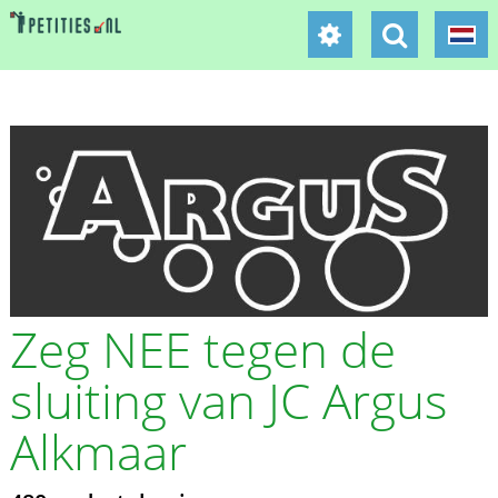
Zeg NEE tegen de
sluiting van JC Argus
Alkmaar