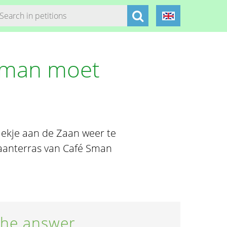
 Sman moet
lekje aan de Zaan weer te
Zaanterras van Café Sman
he answer