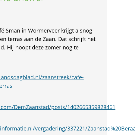
fé Sman in Wormerveer krijgt alsnog
n terras aan de Zaan. Dat schrijft het
. Hij hoopt deze zomer nog te
andsdagblad.nl/zaanstreek/cafe-
erras
k.com/DemZaanstad/posts/1402665359828461
dsinformatie.nl/vergadering/337221/Zaanstad%20Ber