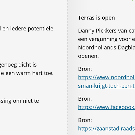
Terras is open
en iedere potentiële
Danny Pickkers van ca
een vergunning voor ee
Noordhollands Dagblad
openen.
genoeg dicht is
Bron:
je een warm hart toe.
https://www.noordholl
sman-krijgt-toch-een-t
Bron:
sing om niet te
https://www.faceboo
Bron:
https://zaanstad.raa