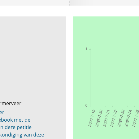
ormerveer
er
cebook met de
n deze petitie
kondiging van deze