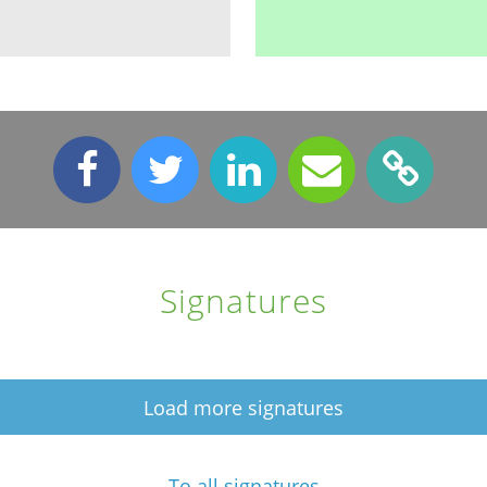
Signatures
Load more signatures
To all signatures