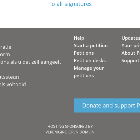
To all signatures
Help
Update
Start a petition
Your pr
ratie
Petitions
About Pe
svorm
Petition desks
Support
ons als u dat zélf aangeeft
Manage your
petitions
atssteun
ls voltooid
Donate and support Pe
HOSTING SPONSORED BY
VERENIGING OPEN DOMEIN