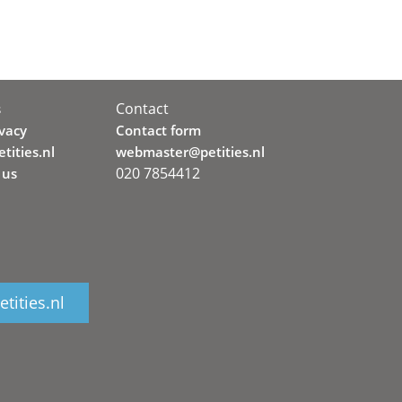
Contact
s
ivacy
Contact form
tities.nl
webmaster@petities.nl
020 7854412
 us
tities.nl