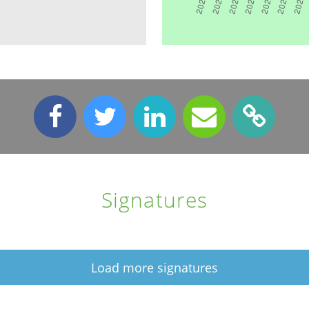
Signatures
Load more signatures