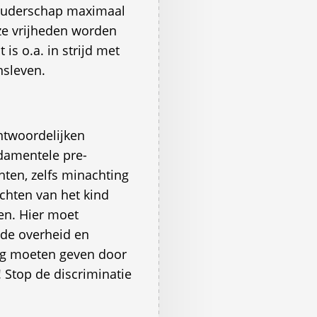
 ouderschap maximaal
nze vrijheden worden
is o.a. in strijd met
nsleven.
ntwoordelijken
damentele pre-
chten, zelfs minachting
chten van het kind
en. Hier moet
de overheid en
ing moeten geven door
 Stop de discriminatie