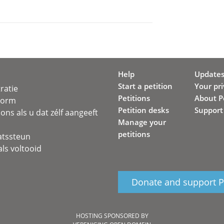
Help
Update
Start a petition
Your pr
ratie
Petitions
About Pe
svorm
Petition desks
Support
ons als u dat zélf aangeeft
Manage your
petitions
atssteun
ls voltooid
Donate and support Pe
HOSTING SPONSORED BY