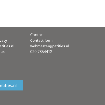
Contact
s
ivacy
Contact form
tities.nl
webmaster@petities.nl
020 7854412
 us
tities.nl