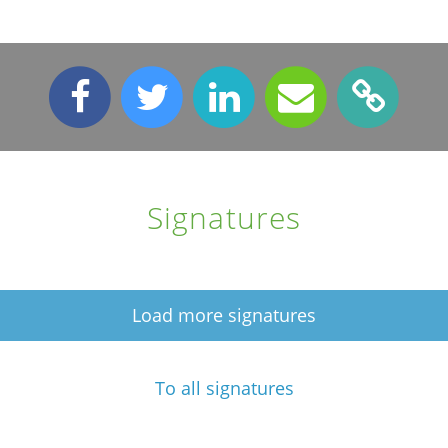
Signatures
Load more signatures
To all signatures