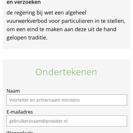
en verzoeken
de regering bij wet een algeheel
vuurwerkverbod voor particulieren in te stellen,
om een eind te maken aan deze uit de hand
gelopen traditie.
Ondertekenen
If
Naam
you
are
E-mailadres
a
human,
ignore
Woonplaats