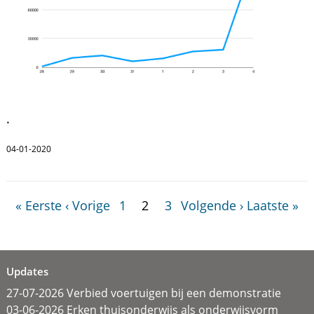
.
04-01-2020
« Eerste
‹ Vorige
1
2
3
Volgende ›
Laatste »
Updates
27-07-2026 Verbied voertuigen bij een demonstratie
03-06-2026 Erken thuisonderwijs als onderwijsvorm