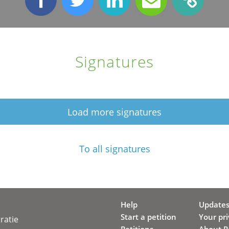
Signatures
Load more signatures
To all signatures
Help
Update
Start a petition
Your pr
ratie