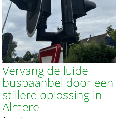
Vervang de luide
busbaanbel door een
stillere oplossing in
Almere