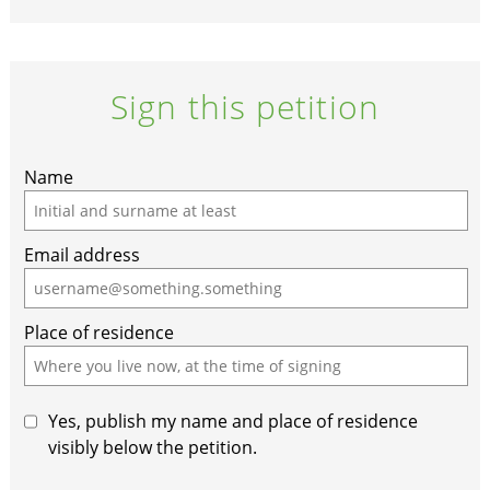
Sign this petition
If
Name
you
are
Email address
a
human,
ignore
Place of residence
this
field
Yes, publish my name and place of residence
visibly below the petition.