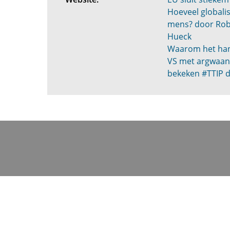
Hoeveel globali
mens? door Rob
Hueck
Waarom het han
VS met argwaa
bekeken #TTIP 