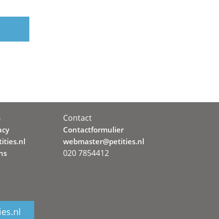
Contact
s
acy
Contactformulier
ities.nl
webmaster@petities.nl
020 7854412
ns
ies.nl