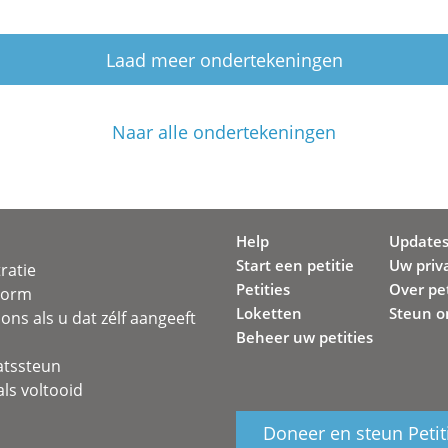
Laad meer ondertekeningen
Naar alle ondertekeningen
Help
Update
Start een petitie
Uw priv
ratie
Petities
Over pet
svorm
Loketten
Steun o
ons als u dat zélf aangeeft
Beheer uw petities
atssteun
ls voltooid
Doneer en steun Petit