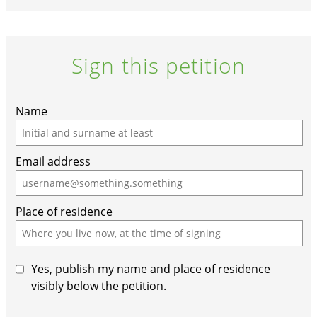
Sign this petition
If
Name
you
are
Email address
a
human,
ignore
Place of residence
this
field
Yes, publish my name and place of residence
visibly below the petition.