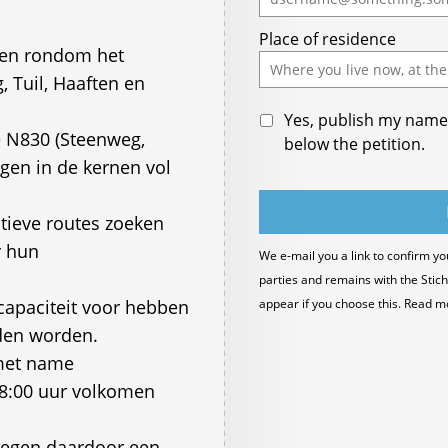
ignore
Place of residence
this
gen rondom het
field
 Tuil, Haaften en
Yes, publish my name 
e N830 (Steenweg,
below the petition.
gen in de kernen vol
tieve routes zoeken
r hun
We e-mail you a link to confirm yo
parties and remains with the Stich
apaciteit voor hebben
appear if you choose this. Read m
den worden.
 met name
8:00 uur volkomen
egen daardoor een