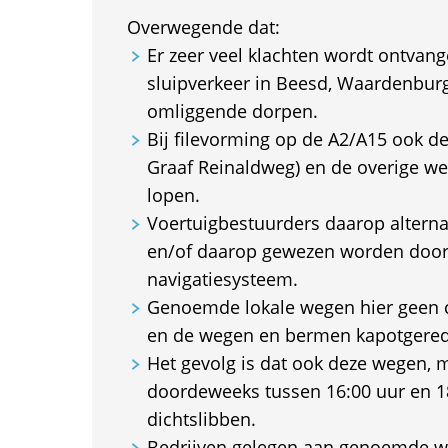
Overwegende dat:
Er zeer veel klachten wordt ontvan
sluipverkeer in Beesd, Waardenburg,
omliggende dorpen.
Bij filevorming op de A2/A15 ook d
Graaf Reinaldweg) en de overige we
lopen.
Voertuigbestuurders daarop alterna
en/of daarop gewezen worden doo
navigatiesysteem.
Genoemde lokale wegen hier geen c
en de wegen en bermen kapotgere
Het gevolg is dat ook deze wegen,
doordeweeks tussen 16:00 uur en 1
dichtslibben.
Bedrijven gelegen aan genoemde w