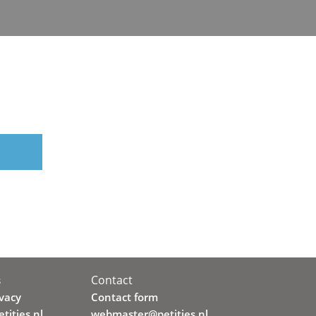
Contact
s
ivacy
Contact form
tities.nl
webmaster@petities.nl