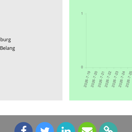
enburg
l Belang