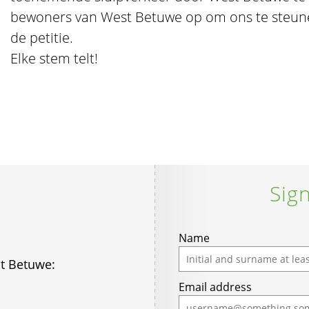
bewoners van West Betuwe op om ons te steune
de petitie.
Elke stem telt!
Sign
If
Name
you
t Betuwe:
are
Email address
a
human,