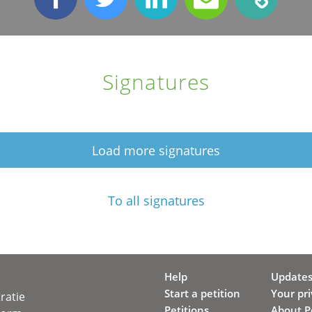
Signatures
Load more signatures
To all signatures
Help
Update
Start a petition
Your pr
ratie
Petitions
About Pe