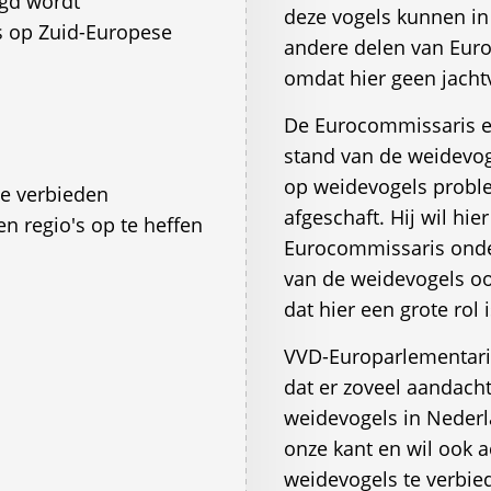
aagd wordt
deze vogels kunnen in 
ls op Zuid-Europese
andere delen van Euro
omdat hier geen jacht
De Eurocommissaris er
stand van de weidevoge
op weidevogels probl
te verbieden
afgeschaft. Hij wil hi
n regio's op te heffen
Eurocommissaris onde
van de weidevogels o
dat hier een grote rol
VVD-Europarlementariër
dat er zoveel aandach
weidevogels in Nederl
onze kant en wil ook 
weidevogels te verbied