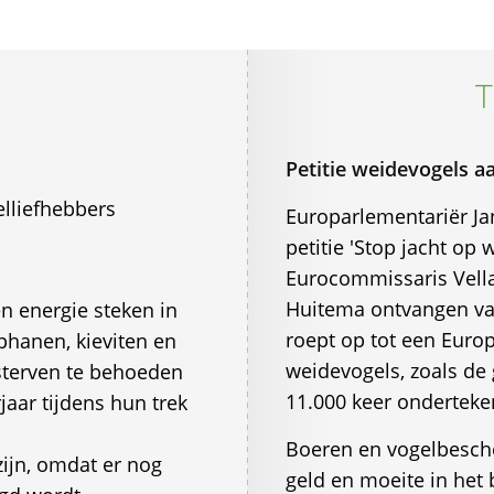
T
Petitie weidevogels a
elliefhebbers
Europarlementariër Ja
petitie 'Stop jacht op
Eurocommissaris Vella 
Huitema ontvangen va
en energie steken in
roept op tot een Euro
phanen, kieviten en
weidevogels, zoals de 
sterven te behoeden
11.000 keer onderteke
jaar tijdens hun trek
Boeren en vogelbesche
zijn, omdat er nog
geld en moeite in het