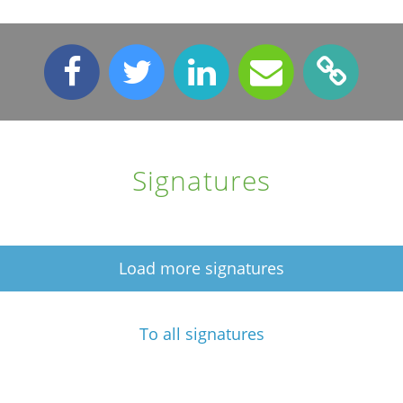
Signatures
Load more signatures
To all signatures