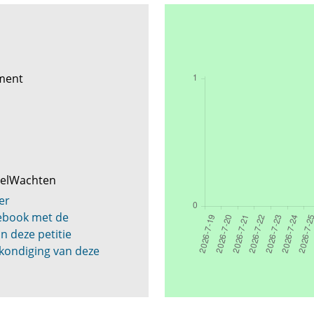
ement
gelWachten
er
cebook met de
n deze petitie
kondiging van deze