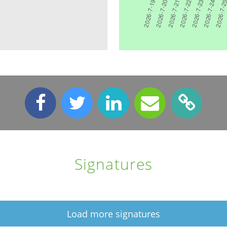
Signatures
Load more signatures