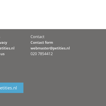
Contact
s
ivacy
Contact form
tities.nl
webmaster@petities.nl
020 7854412
 us
tities.nl