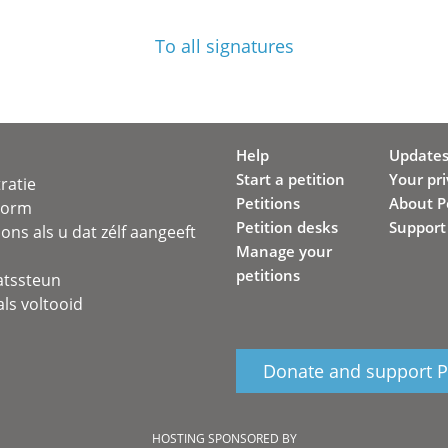
To all signatures
Help
Update
Start a petition
Your pr
ratie
Petitions
About Pe
svorm
Petition desks
Support
ons als u dat zélf aangeeft
Manage your
petitions
atssteun
ls voltooid
Donate and support Pe
HOSTING SPONSORED BY