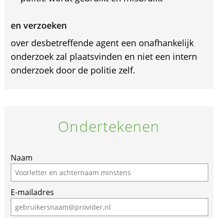
en verzoeken
over desbetreffende agent een onafhankelijk
onderzoek zal plaatsvinden en niet een intern
onderzoek door de politie zelf.
Ondertekenen
If
Naam
you
are
E-mailadres
a
human,
ignore