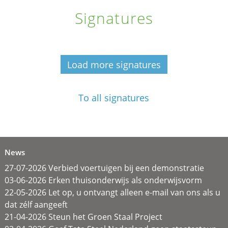
Signatures
Load more signatures
To all signatures
News
27-07-2026 Verbied voertuigen bij een demonstratie
03-06-2026 Erken thuisonderwijs als onderwijsvorm
22-05-2026 Let op, u ontvangt alleen e-mail van ons als u
dat zélf aangeeft
21-04-2026 Steun het Groen Staal Project