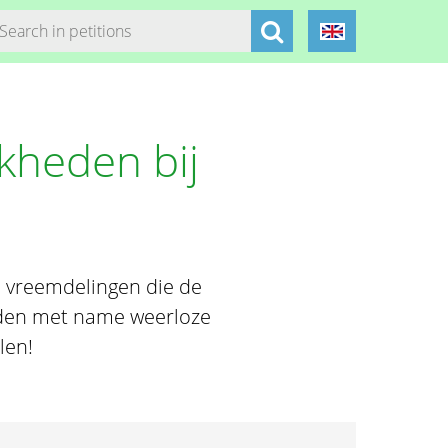
jkheden bij
 vreemdelingen die de
orden met name weerloze
len!