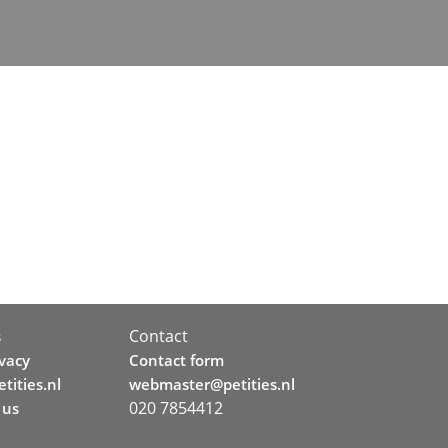
Contact
s
ivacy
Contact form
tities.nl
webmaster@petities.nl
020 7854412
 us