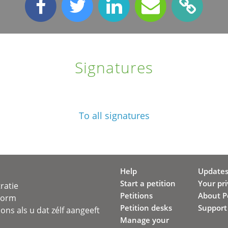
Signatures
To all signatures
Help
Update
Start a petition
Your pr
ratie
Petitions
About Pe
svorm
Petition desks
Support
ons als u dat zélf aangeeft
Manage your