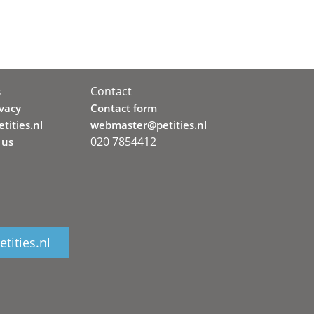
Contact
s
ivacy
Contact form
tities.nl
webmaster@petities.nl
020 7854412
 us
tities.nl