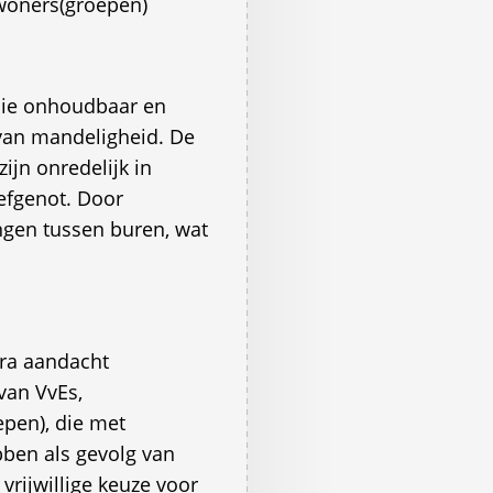
woners(groepen)
 die onhoudbaar en
 van mandeligheid. De
jn onredelijk in
eefgenot. Door
gen tussen buren, wat
tra aandacht
an VvEs,
pen), die met
ben als gevolg van
vrijwillige keuze voor