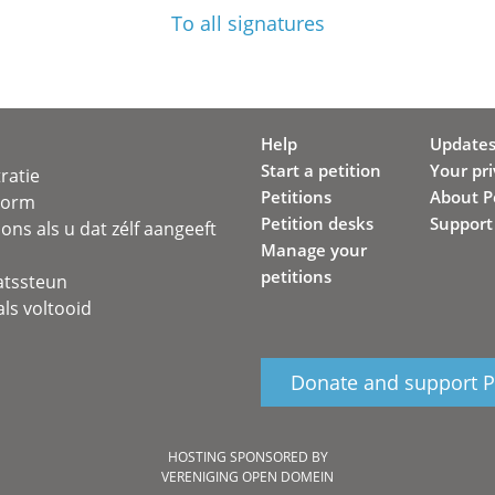
To all signatures
Help
Update
Start a petition
Your pr
ratie
Petitions
About Pe
svorm
Petition desks
Support
ons als u dat zélf aangeeft
Manage your
petitions
atssteun
ls voltooid
Donate and support Pe
HOSTING SPONSORED BY
VERENIGING OPEN DOMEIN