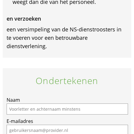
weegt dan die van het personeel.
en verzoeken
een versimpeling van de NS-dienstroosters in
te voeren voor een betrouwbare
dienstverlening.
Ondertekenen
If
Naam
you
are
E-mailadres
a
human,