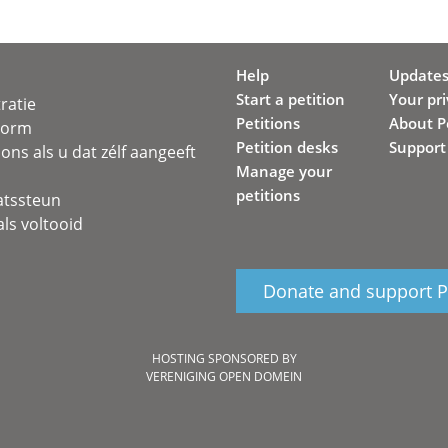
Help
Update
Start a petition
Your pr
ratie
Petitions
About Pe
svorm
Petition desks
Support
ons als u dat zélf aangeeft
Manage your
petitions
atssteun
ls voltooid
Donate and support Pe
HOSTING SPONSORED BY
VERENIGING OPEN DOMEIN