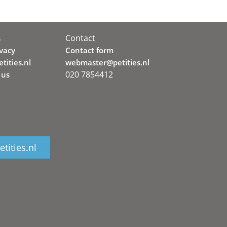
Contact
s
ivacy
Contact form
tities.nl
webmaster@petities.nl
020 7854412
 us
tities.nl