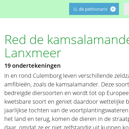
U, de petitionaris
Red de kamsalamander
Lanxmeer
19 ondertekeningen
In en rond Culemborg leven verschillende zeld
amfibieën, zoals de kamsalamander. Deze soort 
bedreigde diersoorten en wordt tot op Europees
kwetsbare soort en geniet daardoor wettelijke 
jaarlijkse tochten van de voortplantingswateren
het land en terug, komen de dieren in de straat
daar, omdat ze er niet zelfstandig uit kunnen 