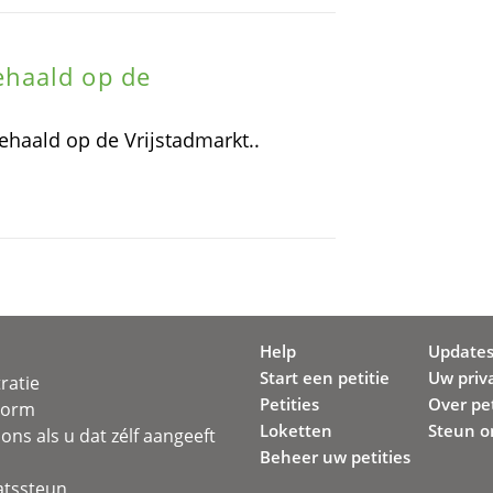
haald op de
aald op de Vrijstadmarkt..
Help
Update
Start een petitie
Uw priv
ratie
Petities
Over pet
svorm
Loketten
Steun o
ons als u dat zélf aangeeft
Beheer uw petities
atssteun