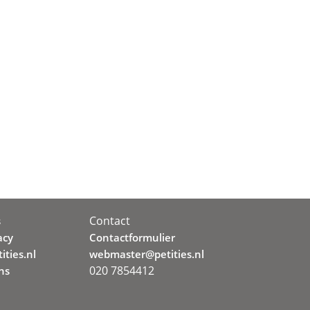
Contact
s
acy
Contactformulier
ities.nl
webmaster@petities.nl
020 7854412
ns