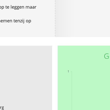
 op te leggen maar
 nemen tenzij op
G
erg