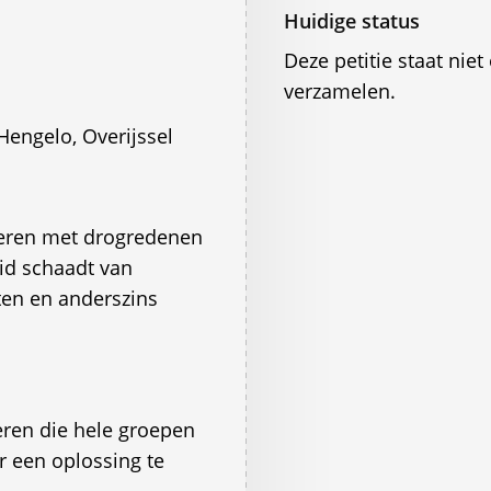
Huidige status
Deze petitie staat ni
verzamelen.
engelo, Overijssel
voeren met drogredenen
id schaadt van
ten en anderszins
eren die hele groepen
 een oplossing te