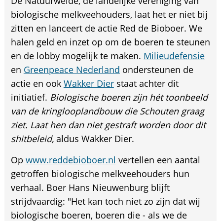
De Natuurweide, de landelijke vereniging van
biologische melkveehouders, laat het er niet bij
zitten en lanceert de actie Red de Bioboer. We
halen geld en inzet op om de boeren te steunen
en de lobby mogelijk te maken.
Milieudefensie
en
Greenpeace Nederland
ondersteunen de
actie en ook
Wakker Dier
staat achter dit
initiatief.
Biologische boeren zijn hét toonbeeld
van de kringlooplandbouw die Schouten graag
ziet. Laat hen dan niet gestraft worden door dit
shitbeleid
,
aldus Wakker Dier.
Op
www.reddebioboer.nl
vertellen een aantal
getroffen biologische melkveehouders hun
verhaal. Boer Hans Nieuwenburg blijft
strijdvaardig: "Het kan toch niet zo zijn dat wij
biologische boeren, boeren die - als we de