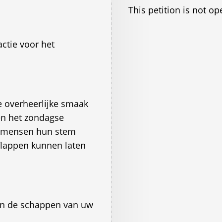
This petition is not op
tie voor het
 overheerlijke smaak
 en het zondagse
de mensen hun stem
flappen kunnen laten
in de schappen van uw