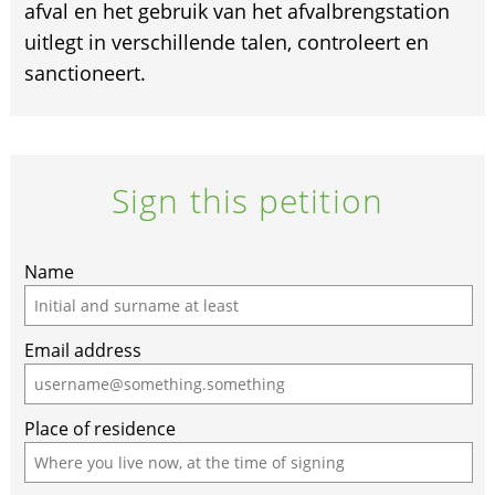
afval en het gebruik van het afvalbrengstation
uitlegt in verschillende talen, controleert en
sanctioneert.
Sign this petition
If
Name
you
are
Email address
a
human,
ignore
Place of residence
this
field