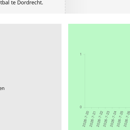
bal te Dordrecht.
een