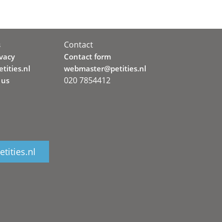
Contact
s
ivacy
Contact form
tities.nl
webmaster@petities.nl
020 7854412
 us
tities.nl