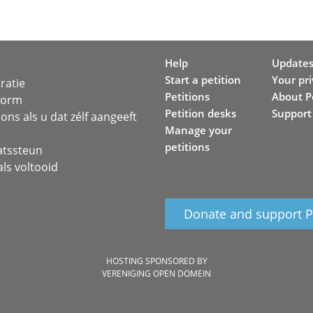
Help
Update
Start a petition
Your pr
ratie
Petitions
About Pe
svorm
Petition desks
Support
ons als u dat zélf aangeeft
Manage your
petitions
atssteun
ls voltooid
Donate and support Pe
HOSTING SPONSORED BY
VERENIGING OPEN DOMEIN