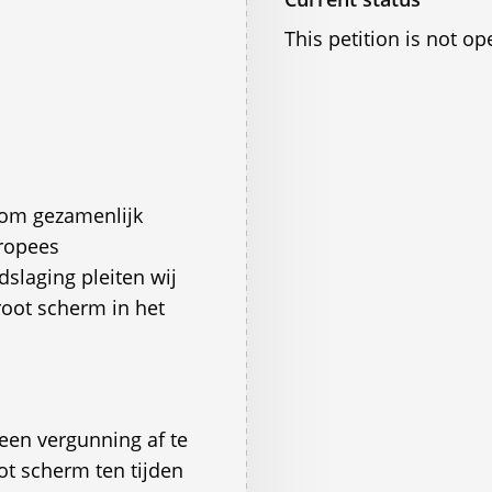
This petition is not op
 om gezamenlijk
uropees
laging pleiten wij
groot scherm in het
een vergunning af te
ot scherm ten tijden