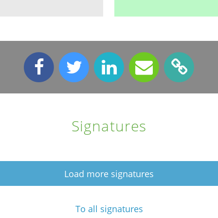
Signatures
Load more signatures
To all signatures