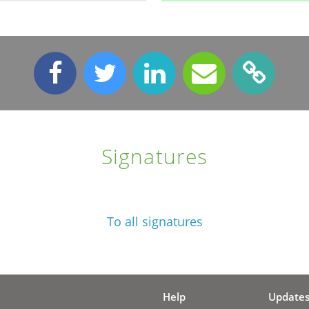
Signatures
To all signatures
Help
Update