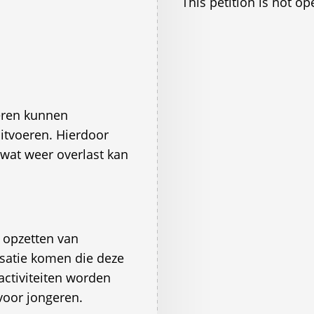
This petition is not op
geren kunnen
itvoeren. Hierdoor
 wat weer overlast kan
 opzetten van
satie komen die deze
ctiviteiten worden
oor jongeren.