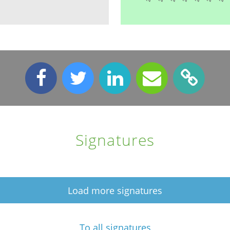
Signatures
Load more signatures
To all signatures