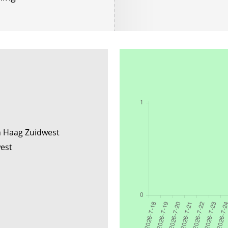
n Haag Zuidwest
west