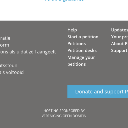
Help
Update
Start a petition
Your pr
ratie
Petitions
About Pe
svorm
Petition desks
Support
ons als u dat zélf aangeeft
Manage your
petitions
atssteun
ls voltooid
Donate and support Pe
HOSTING SPONSORED BY
VERENIGING OPEN DOMEIN