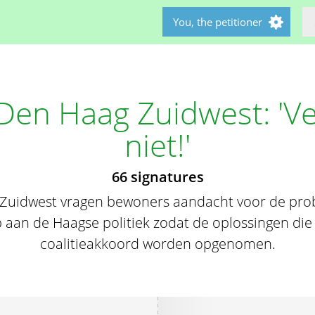
You, the petitioner
Den Haag Zuidwest: 'V
niet!'
66 signatures
 Zuidwest vragen bewoners aandacht voor de pro
an de Haagse politiek zodat de oplossingen die z
coalitieakkoord worden opgenomen.