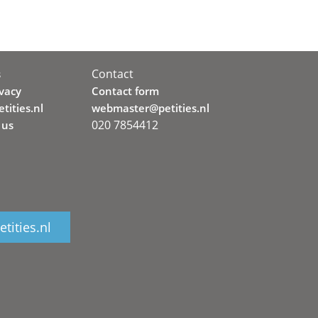
Contact
s
ivacy
Contact form
tities.nl
webmaster@petities.nl
020 7854412
 us
tities.nl