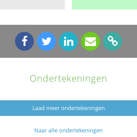
Ondertekeningen
Laad meer ondertekeningen
Naar alle ondertekeningen