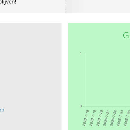
lijven!
G
op