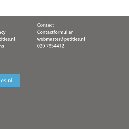
Contact
s
acy
Contactformulier
ities.nl
webmaster@petities.nl
020 7854412
ns
ies.nl