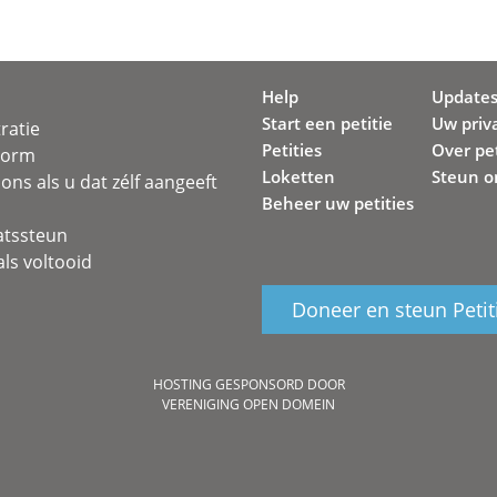
Help
Update
Start een petitie
Uw priv
ratie
Petities
Over pet
svorm
Loketten
Steun o
ons als u dat zélf aangeeft
Beheer uw petities
atssteun
ls voltooid
Doneer en steun Petit
HOSTING GESPONSORD DOOR
VERENIGING OPEN DOMEIN