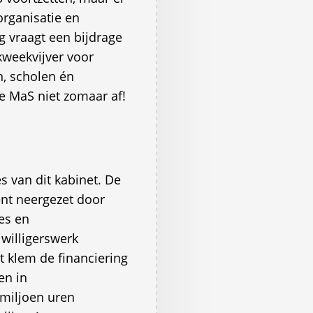
organisatie en
ng vraagt een bijdrage
kweekvijver voor
n, scholen én
de MaS niet zomaar af!
s van dit kabinet. De
ent neergezet door
les en
jwilligerswerk
 klem de financiering
en in
miljoen uren