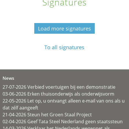
Signatures
Load more signatures
To all signatures
News
27-07-2026 Verbied voertuigen bij een demonstratie
03-06-2026 Erken thuisonderwijs als onderwijsvorm
22-05-2026 Let op, u ontvangt alleen e-mail van ons als u
dat zélf aangeeft
21-04-2026 Steun het Groen Staal Project
02-04-2026 Geef Tata Steel Nederland geen staatssteun
14-03-2026 Verklaar het Nederlands wegennet als