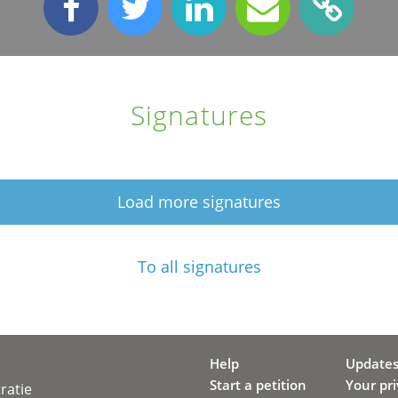
Signatures
Load more signatures
To all signatures
Help
Update
Start a petition
Your pr
ratie