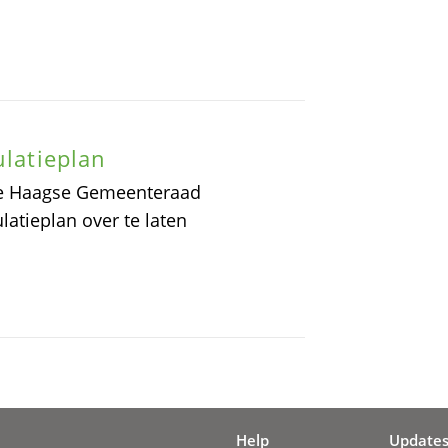
ulatieplan
n de Haagse Gemeenteraad
atieplan over te laten
Help
Update