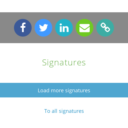
Signatures
Load more signatures
To all signatures