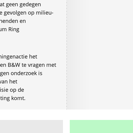
dat geen gedegen
e gevolgen op milieu-
nenden en
um Ring
ingenactie het
n en B&W te vragen met
gen onderzoek is
van het
isie op de
iting komt.